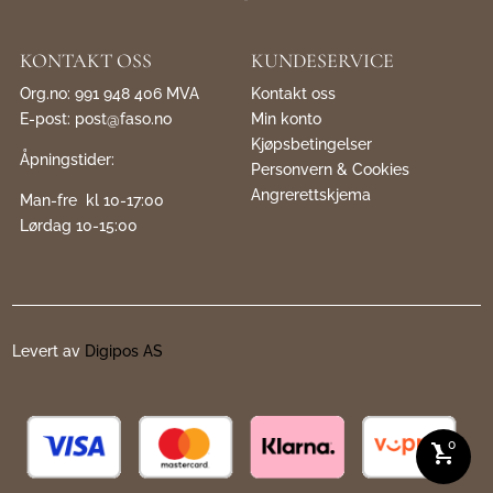
KONTAKT OSS
KUNDESERVICE
Org.no: 991 948 406 MVA
Kontakt oss
E-post:
post@faso.no
Min konto
Kjøpsbetingelser
Åpningstider:
Personvern & Cookies
Angrerettskjema
Man-fre kl 10-17:00
Lørdag 10-15:00
Levert av
Digipos AS
0
shopping_cart