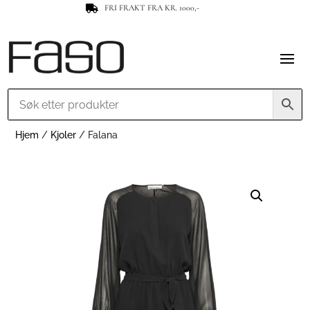
FRI FRAKT FRA KR. 1000,-

Hjem
/
Kjoler
/ Falana