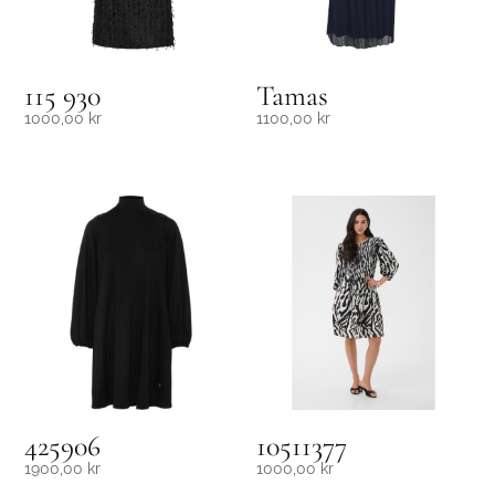
115 930
Tamas
1000,00
kr
1100,00
kr
425906
10511377
1900,00
kr
1000,00
kr