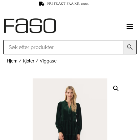
FRI FRAKT FRA KR. 1000,-

Hjem
/
Kjoler
/ Viggase