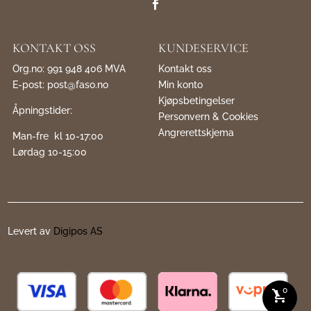
KONTAKT OSS
KUNDESERVICE
Org.no: 991 948 406 MVA
Kontakt oss
E-post:
post@faso.no
Min konto
Kjøpsbetingelser
Åpningstider:
Personvern & Cookies
Angrerettskjema
Man-fre kl 10-17:00
Lørdag 10-15:00
Levert av
Digipos AS
0
shopping_cart