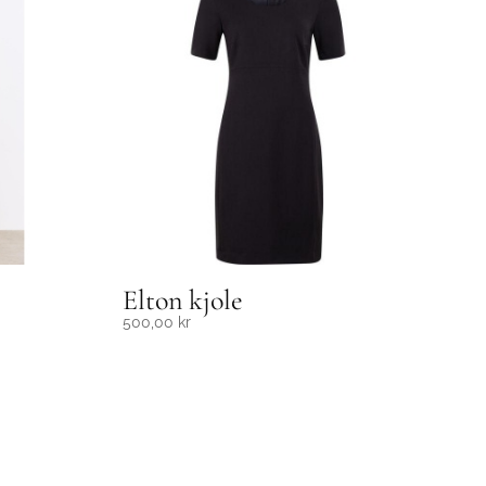
Elton kjole
500,00
kr