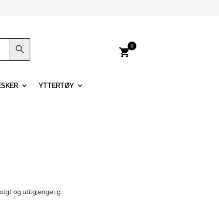
0
shopping_cart
ESKER
YTTERTØY
olgt og utilgjengelig.