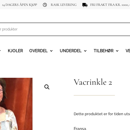
14 DAGERS ÅPEN KJØP
RASK LEVERING
FRI FRAKT FRA KR. 1000,-


KJOLER
OVERDEL
UNDERDEL
TILBEHØR
V
Vacrinkle 2
Dette produktet er for tiden uts
Fransa.