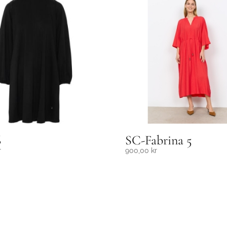
6
SC-Fabrina 5
r
900,00
kr