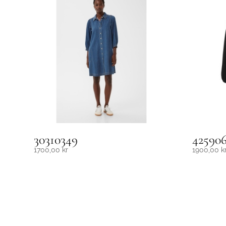
30310349
42590
1700,00
kr
1900,00
k