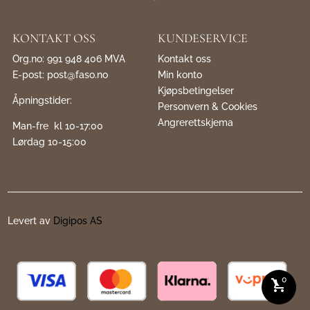
KONTAKT OSS
KUNDESERVICE
Org.no: 991 948 406 MVA
Kontakt oss
E-post:
post@faso.no
Min konto
Kjøpsbetingelser
Åpningstider:
Personvern & Cookies
Angrerettskjema
Man-fre kl 10-17:00
Lørdag 10-15:00
Levert av
Digipos AS
0
shopping_cart