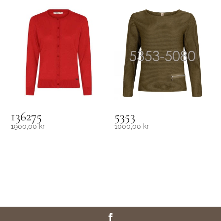
136275
5353
1900,00
kr
1000,00
kr