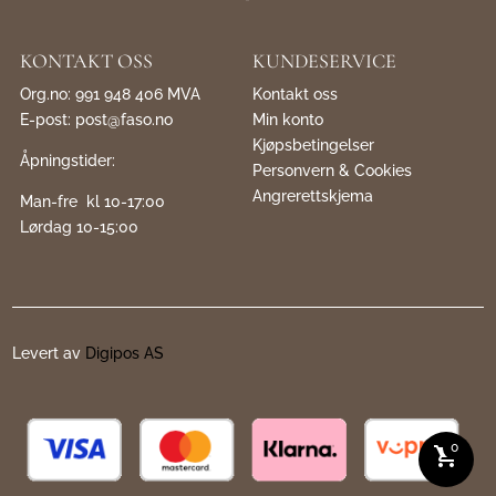
KONTAKT OSS
KUNDESERVICE
Org.no: 991 948 406 MVA
Kontakt oss
E-post:
post@faso.no
Min konto
Kjøpsbetingelser
Åpningstider:
Personvern & Cookies
Angrerettskjema
Man-fre kl 10-17:00
Lørdag 10-15:00
Levert av
Digipos AS
0
shopping_cart