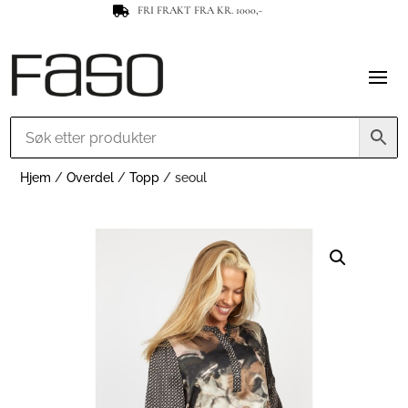
FRI FRAKT FRA KR. 1000,-

Hjem
/
Overdel
/
Topp
/ seoul