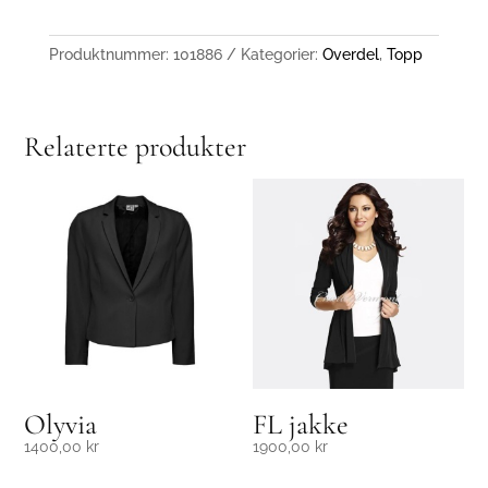
Produktnummer:
101886
Kategorier:
Overdel
,
Topp
Relaterte produkter
Olyvia
FL jakke
1400,00
kr
1900,00
kr