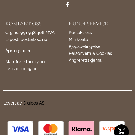
KONTAKT OSS
KUNDESERVICE
Org.no: 991 948 406 MVA
Kontakt oss
E-post:
post@faso.no
Min konto
Kjøpsbetingelser
Åpningstider:
Personvern & Cookies
Angrerettskjema
Man-fre kl 10-17:00
Lørdag 10-15:00
Levert av
Digipos AS
0
shopping_cart