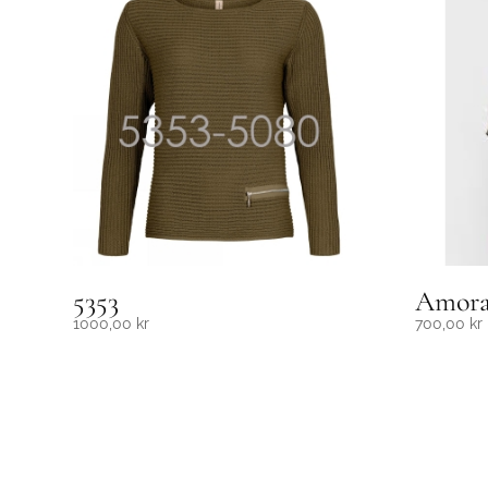
5353
Amor
1000,00
kr
700,00
kr