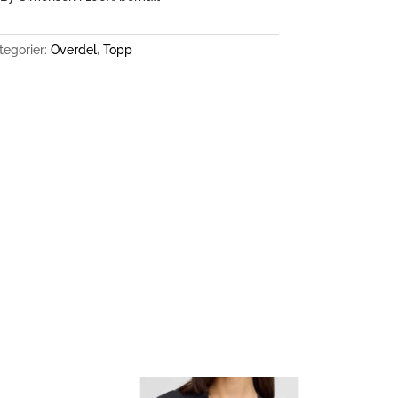
tegorier:
Overdel
,
Topp