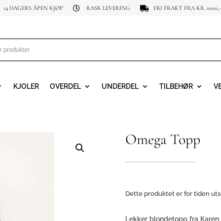
14 DAGERS ÅPEN KJØP
RASK LEVERING
FRI FRAKT FRA KR. 1000,-


KJOLER
OVERDEL
UNDERDEL
TILBEHØR
V
Omega Topp
Dette produktet er for tiden uts
Lekker blondetopp fra Karen