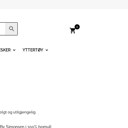
0
shopping_cart
ESKER
YTTERTØY
olgt og utilgjengelig.
 By Simonsen i 100% bomull