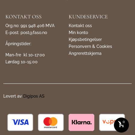
KONTAKT OSS
KUNDESERVICE
Org.no: 991 948 406 MVA
Kontakt oss
E-post:
post@faso.no
Min konto
Kjøpsbetingelser
Åpningstider:
Personvern & Cookies
Angrerettskjema
Man-fre kl 10-17:00
Lørdag 10-15:00
Levert av
Digipos AS
0
shopping_cart