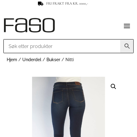
FRI FRAKT FRA KR. 1000,-

Hjem
/
Underdel
/
Bukser
/ Nitti