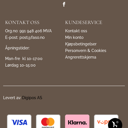
KONTAKT OSS
KUNDESERVICE
Org.no: 991 948 406 MVA
Kontakt oss
E-post:
post@faso.no
Min konto
Kjøpsbetingelser
Åpningstider:
Personvern & Cookies
Angrerettskjema
Man-fre kl 10-17:00
Lørdag 10-15:00
Levert av
Digipos AS
0
shopping_cart