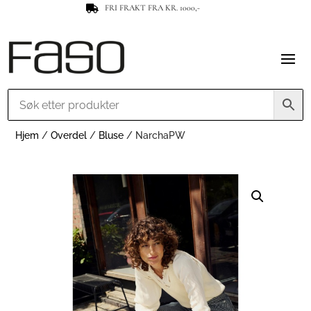
FRI FRAKT FRA KR. 1000,-

Hjem
/
Overdel
/
Bluse
/ NarchaPW