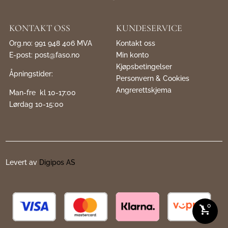
KONTAKT OSS
KUNDESERVICE
Org.no: 991 948 406 MVA
Kontakt oss
E-post:
post@faso.no
Min konto
Kjøpsbetingelser
Åpningstider:
Personvern & Cookies
Angrerettskjema
Man-fre kl 10-17:00
Lørdag 10-15:00
Levert av
Digipos AS
0
shopping_cart