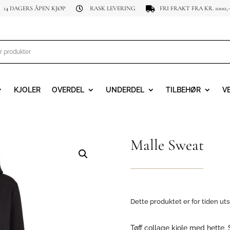
14 DAGERS ÅPEN KJØP
RASK LEVERING
FRI FRAKT FRA KR. 1000,-


KJOLER
OVERDEL
UNDERDEL
TILBEHØR
V
Malle Sweat
Dette produktet er for tiden uts
Tøff collage kjole med hette. 