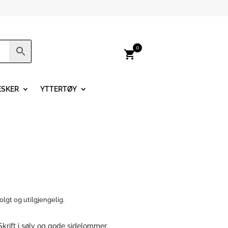
0
shopping_cart
ESKER
YTTERTØY
olgt og utilgjengelig.
Skrift i sølv og gode sidelommer.