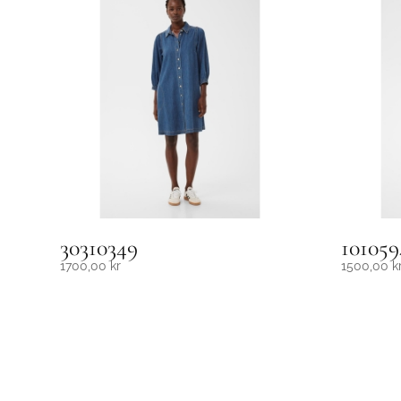
30310349
101059
1700,00
kr
1500,00
k