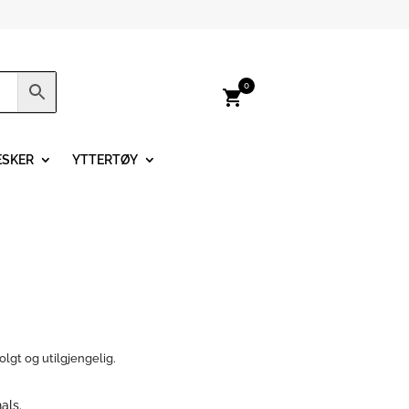
0
shopping_cart
ESKER
YTTERTØY
olgt og utilgjengelig.
als.