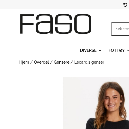

DIVERSE
FOTTØY
Hjem
/
Overdel
/
Gensere
/ Lecardi1 genser