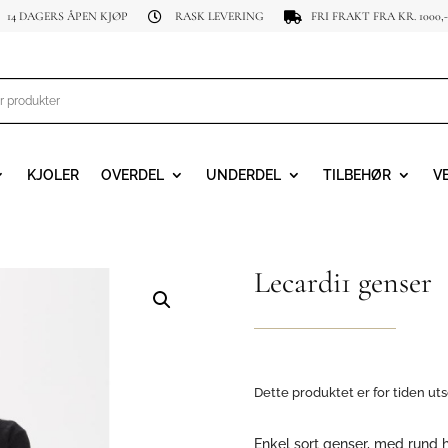
14 DAGERS ÅPEN KJØP
RASK LEVERING
FRI FRAKT FRA KR. 1000,-


KJOLER
OVERDEL
UNDERDEL
TILBEHØR
V
Lecardi1 genser
Dette produktet er for tiden uts
Enkel sort genser, med rund h