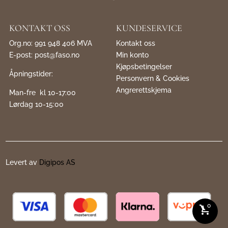
KONTAKT OSS
KUNDESERVICE
Org.no: 991 948 406 MVA
Kontakt oss
E-post:
post@faso.no
Min konto
Kjøpsbetingelser
Åpningstider:
Personvern & Cookies
Angrerettskjema
Man-fre kl 10-17:00
Lørdag 10-15:00
Levert av
Digipos AS
0
shopping_cart