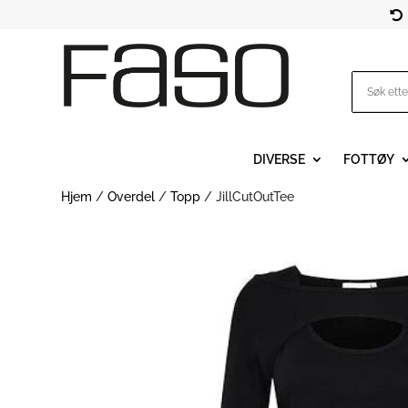

DIVERSE
FOTTØY
Hjem
/
Overdel
/
Topp
/ JillCutOutTee