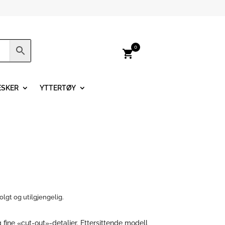
0
shopping_cart
ESKER
YTTERTØY
olgt og utilgjengelig.
fine «cut-out»-detaljer. Ettersittende modell