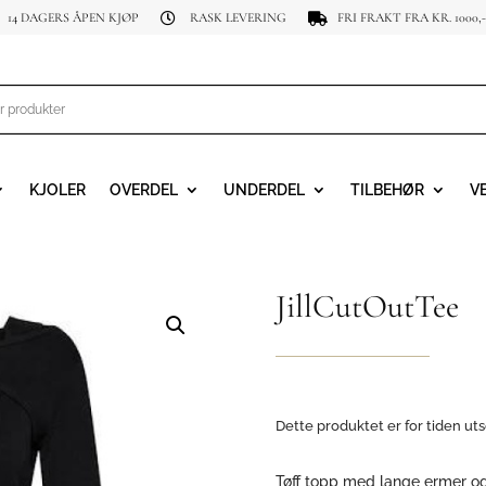
14 DAGERS ÅPEN KJØP
RASK LEVERING
FRI FRAKT FRA KR. 1000,-


KJOLER
OVERDEL
UNDERDEL
TILBEHØR
V
JillCutOutTee
Dette produktet er for tiden uts
Tøff topp med lange ermer og 