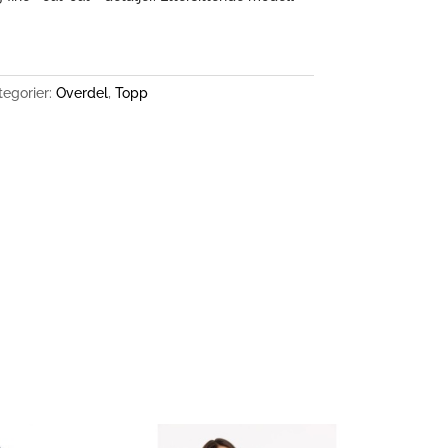
tegorier:
Overdel
,
Topp