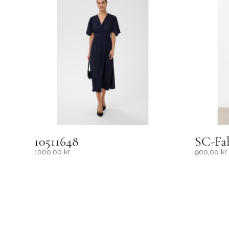
10511648
SC-Fab
1000,00
kr
900,00
kr