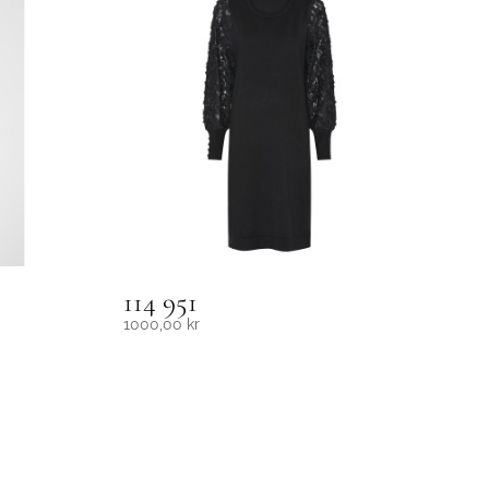
114 951
1000,00
kr