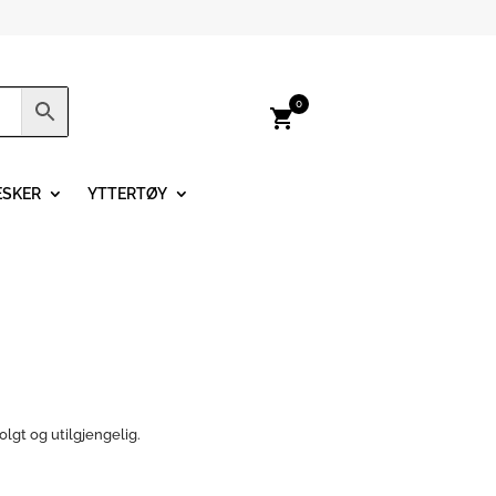
0
shopping_cart
ESKER
YTTERTØY
olgt og utilgjengelig.