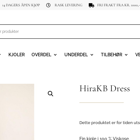
14 DAGERS ÅPEN KJØP
RASK LEVERING
FRI FRAKT FRA KR. 1000,-


KJOLER
OVERDEL
UNDERDEL
TILBEHØR
V
HiraKB Dress
Dette produktet er for tiden uts
Fin kjole i 100 % Viskose.