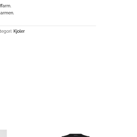
ffarm.
 armen.
tegori:
Kjoler