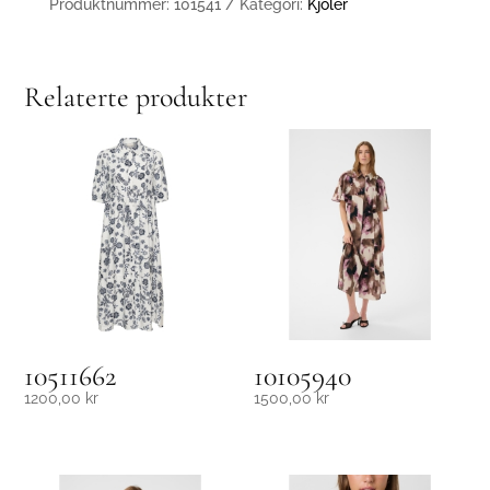
Produktnummer:
101541
Kategori:
Kjoler
Relaterte produkter
10511662
10105940
1200,00
kr
1500,00
kr