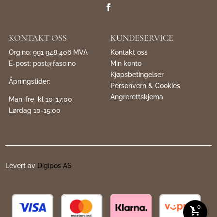
KONTAKT OSS
KUNDESERVICE
Org.no: 991 948 406 MVA
Kontakt oss
E-post:
post@faso.no
Min konto
Kjøpsbetingelser
Åpningstider:
Personvern & Cookies
Angrerettskjema
Man-fre kl 10-17:00
Lørdag 10-15:00
Levert av
Digipos AS
0
shopping_cart