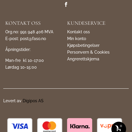
KONTAKT OSS
KUNDESERVICE
Org.no: 991 948 406 MVA
Kontakt oss
E-post:
post@faso.no
Min konto
Kjøpsbetingelser
Åpningstider:
Personvern & Cookies
Angrerettskjema
Man-fre kl 10-17:00
Lørdag 10-15:00
Levert av
Digipos AS
0
shopping_cart