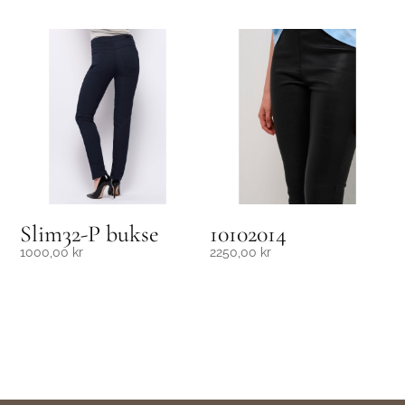
Slim32-P bukse
10102014
1000,00
kr
2250,00
kr