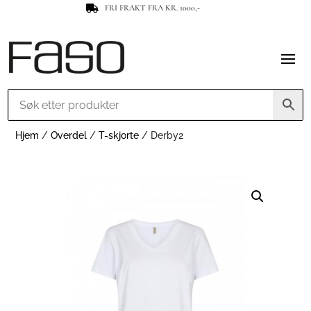
FRI FRAKT FRA KR. 1000,-

Hjem
/
Overdel
/
T-skjorte
/ Derby2