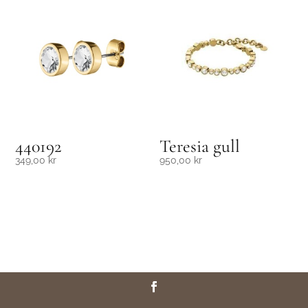
440192
Teresia gull
349,00
kr
950,00
kr