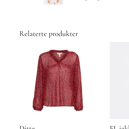
Relaterte produkter
Ditte
FL jak