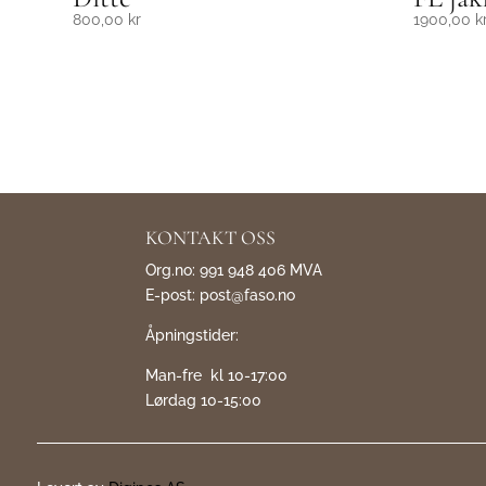
800,00
kr
1900,00
k
KONTAKT OSS
Org.no: 991 948 406 MVA
E-post:
post@faso.no
Åpningstider:
Man-fre kl 10-17:00
Lørdag 10-15:00