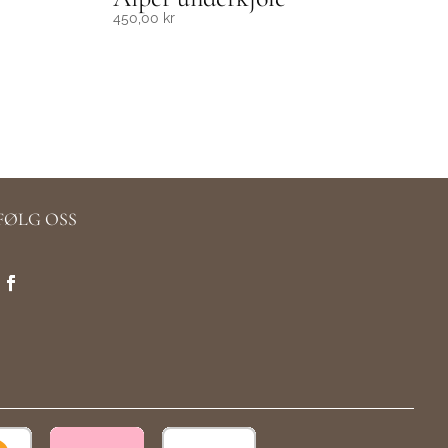
450,00
kr
FØLG OSS