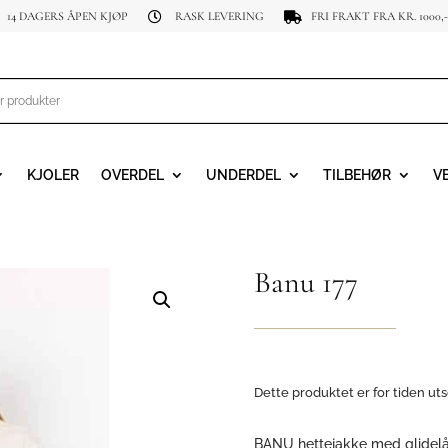
14 DAGERS ÅPEN KJØP
RASK LEVERING
FRI FRAKT FRA KR. 1000,-


KJOLER
OVERDEL
UNDERDEL
TILBEHØR
V
Banu 177
Dette produktet er for tiden uts
BANU hettejakke med glidel