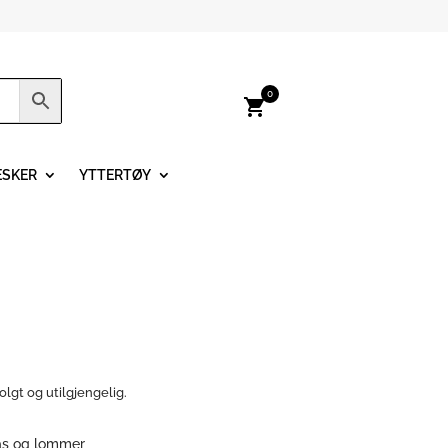
0
shopping_cart
ESKER
YTTERTØY
olgt og utilgjengelig.
ås og lommer