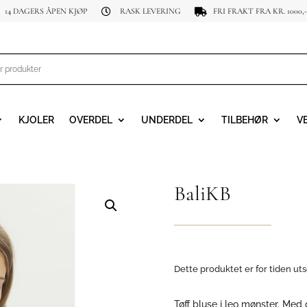
14 DAGERS ÅPEN KJØP
RASK LEVERING
FRI FRAKT FRA KR. 1000,-


KJOLER
OVERDEL
UNDERDEL
TILBEHØR
V
BaliKB
Dette produktet er for tiden uts
Tøff bluse i leo mønster. Med