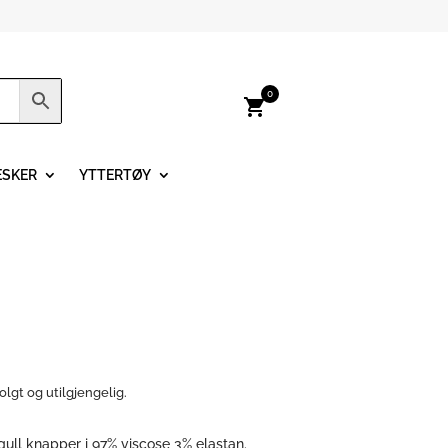
0
shopping_cart
ESKER
YTTERTØY
olgt og utilgjengelig.
 gull knapper i 97% viscose 3% elastan.