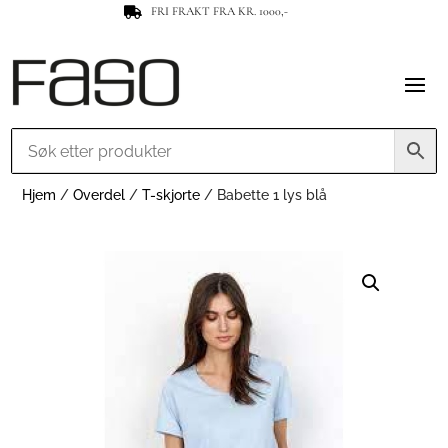
FRI FRAKT FRA KR. 1000,-

Hjem
/
Overdel
/
T-skjorte
/ Babette 1 lys blå