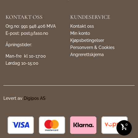
KONTAKT OSS
KUNDESERVICE
Org.no: 991 948 406 MVA
Kontakt oss
E-post:
post@faso.no
Min konto
Kjøpsbetingelser
Åpningstider:
Personvern & Cookies
Angrerettskjema
Man-fre kl 10-17:00
Lørdag 10-15:00
Levert av
Digipos AS
0
shopping_cart