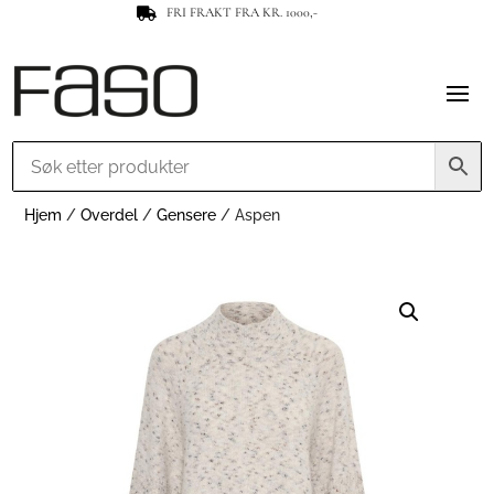
FRI FRAKT FRA KR. 1000,-

Hjem
/
Overdel
/
Gensere
/ Aspen