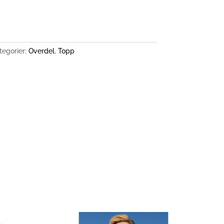
tegorier:
Overdel
,
Topp