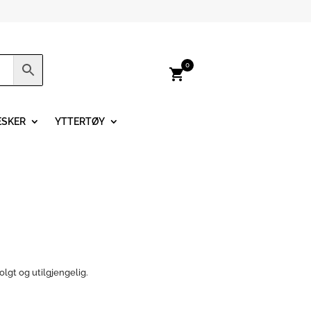
0
shopping_cart
ESKER
YTTERTØY
olgt og utilgjengelig.