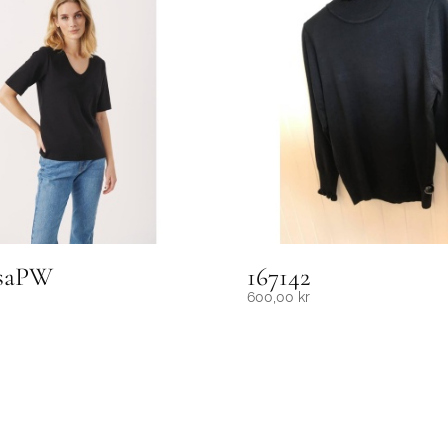
saPW
167142
600,00
kr