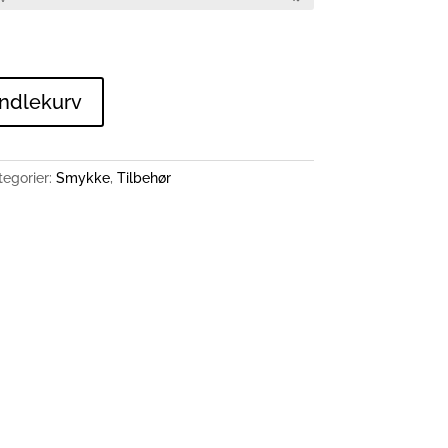
andlekurv
tegorier:
Smykke
,
Tilbehør