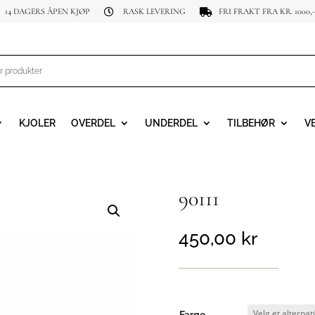
14 DAGERS ÅPEN KJØP
RASK LEVERING
FRI FRAKT FRA KR. 1000,-


KJOLER
OVERDEL
UNDERDEL
TILBEHØR
V
90111
450,00
kr