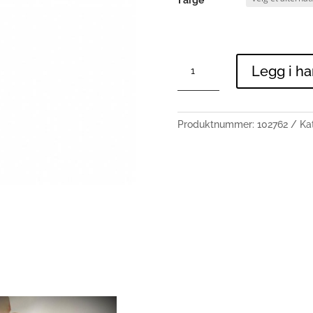
Farge
90111
Legg i h
antall
Produktnummer:
102762
Ka