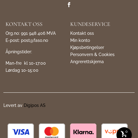
KONTAKT OSS
KUNDESERVICE
Org.no: 991 948 406 MVA
Kontakt oss
E-post:
post@faso.no
Min konto
Kjøpsbetingelser
Åpningstider:
Personvern & Cookies
Angrerettskjema
Man-fre kl 10-17:00
Lørdag 10-15:00
Levert av
Digipos AS
0
shopping_cart