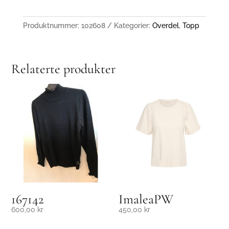
Produktnummer:
102608
Kategorier:
Overdel
,
Topp
Relaterte produkter
167142
ImaleaPW
600,00
kr
450,00
kr