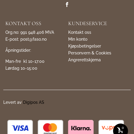
KONTAKT OSS
KUNDESERVICE
Org.no: 991 948 406 MVA
Kontakt oss
E-post:
post@faso.no
Min konto
Kjøpsbetingelser
Åpningstider:
Personvern & Cookies
Angrerettskjema
Man-fre kl 10-17:00
Lørdag 10-15:00
Levert av
Digipos AS
0
shopping_cart