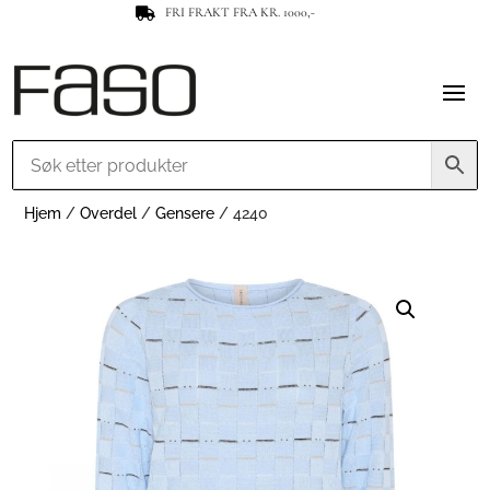
FRI FRAKT FRA KR. 1000,-

Hjem
/
Overdel
/
Gensere
/ 4240