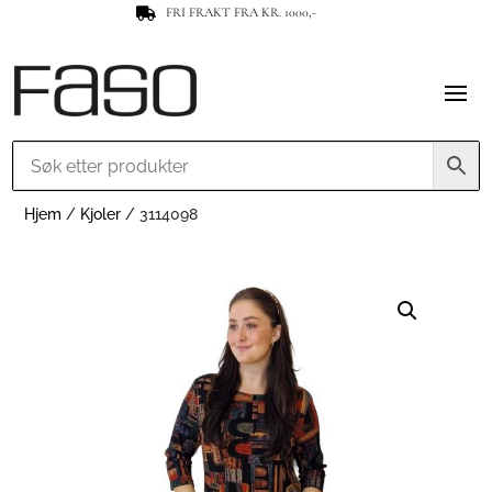
FRI FRAKT FRA KR. 1000,-

Hjem
/
Kjoler
/ 3114098