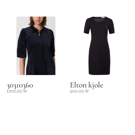
30310360
Elton kjole
1700,00
kr
500,00
kr