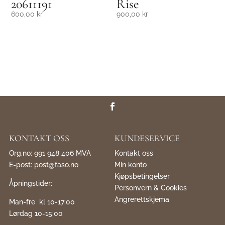
20611191
Rise
600,00
kr
900,00
kr
KONTAKT OSS
KUNDESERVICE
Org.no: 991 948 406 MVA
Kontakt oss
E-post:
post@faso.no
Min konto
Kjøpsbetingelser
Åpningstider:
Personvern & Cookies
Angrerettskjema
Man-fre kl 10-17:00
Lørdag 10-15:00