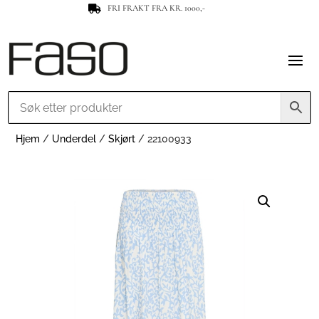
FRI FRAKT FRA KR. 1000,-

Hjem
/
Underdel
/
Skjørt
/ 22100933