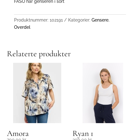
FASO har genseren i sort
Produktnummer:
102191
Kategorier:
Gensere
,
Overdel
Relaterte produkter
Amora
Ryan 1
700,00
kr
300,00
kr