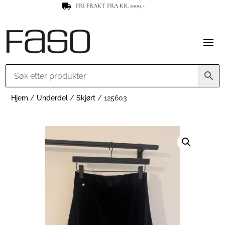
FRI FRAKT FRA KR. 1000,-

Hjem
/
Underdel
/
Skjørt
/ 125603