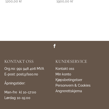
1200,00
kr
1900,00
kr
KONTAKT OSS
KUNDESERVICE
Org.no: 991 948 406 MVA
Kontakt oss
E-post:
post@faso.no
Min konto
Kjøpsbetingelser
Åpningstider:
Personvern & Cookies
Angrerettskjema
Man-fre kl 10-17:00
Lørdag 10-15:00