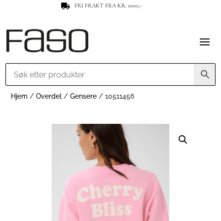
FRI FRAKT FRA KR. 1000,-

Hjem
/
Overdel
/
Gensere
/ 10511456