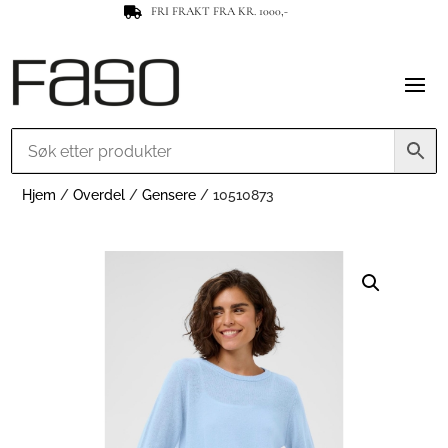
FRI FRAKT FRA KR. 1000,-

Hjem
/
Overdel
/
Gensere
/ 10510873