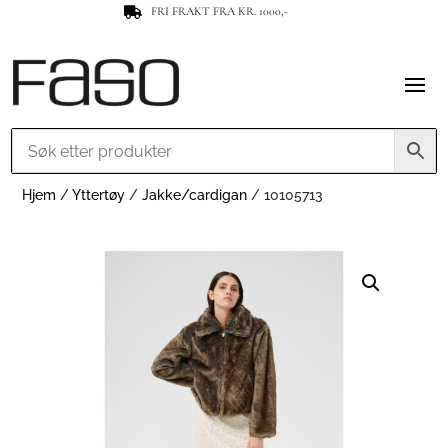
FRI FRAKT FRA KR. 1000,-

Hjem
/
Yttertøy
/
Jakke/cardigan
/ 10105713