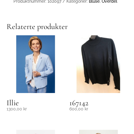
Produktnummer:
102097
Kategorier:
Bluse
,
Overdel
Relaterte produkter
Illie
167142
1300,00
kr
600,00
kr